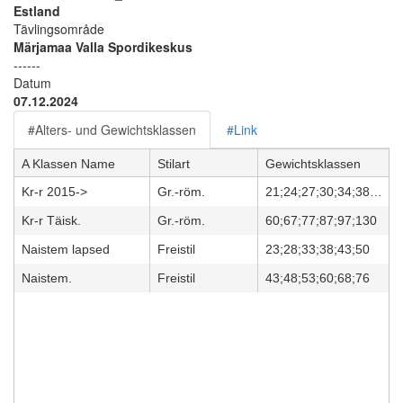
Estland
Tävlingsområde
Märjamaa Valla Spordikeskus
------
Datum
07.12.2024
#Alters- und Gewichtsklassen
#Link
A Klassen Name
Stilart
Gewichtsklassen
Kr-r 2015->
Gr.-röm.
21;24;27;30;34;38;42;47;53;60
Kr-r Täisk.
Gr.-röm.
60;67;77;87;97;130
Naistem lapsed
Freistil
23;28;33;38;43;50
Naistem.
Freistil
43;48;53;60;68;76