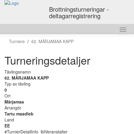
Brottningsturneringar -
deltagarregistrering
Toggl
navig
Turniere
62. MÄRJAMAA KAPP
Turneringsdetaljer
Tävlingsnamn
62. MÄRJAMAA KAPP
Typ av tävling
0
Ort
Märjamaa
Arrangör
Tartu maadleb
Land
EE
#TurnierDetailInfo_lblVeranstalter