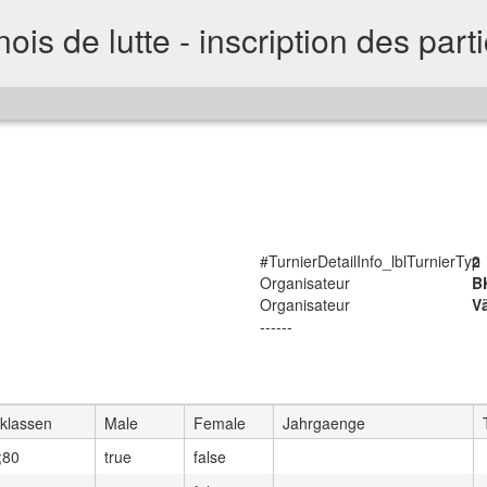
ois de lutte - inscription des part
#TurnierDetailInfo_lblTurnierTyp
2
Organisateur
B
Organisateur
V
------
klassen
Male
Female
Jahrgaenge
;80
true
false