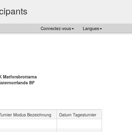
icipants
Connectez-vous
Langues
K Matforsbrottarna
ästernorrlands BF
Turnier Modus Bezeichnung
Datum Tagesturnier