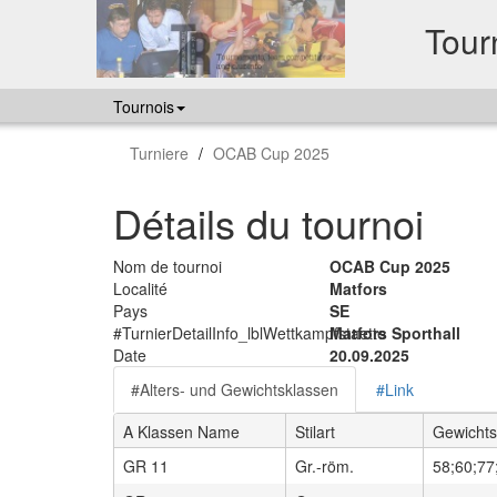
Tourn
Tournois
Turniere
OCAB Cup 2025
Détails du tournoi
Nom de tournoi
OCAB Cup 2025
Localité
Matfors
Pays
SE
#TurnierDetailInfo_lblWettkampfstaette
Matfors Sporthall
Date
20.09.2025
#Alters- und Gewichtsklassen
#Link
A Klassen Name
Stilart
Gewichts
GR 11
Gr.-röm.
58;60;77