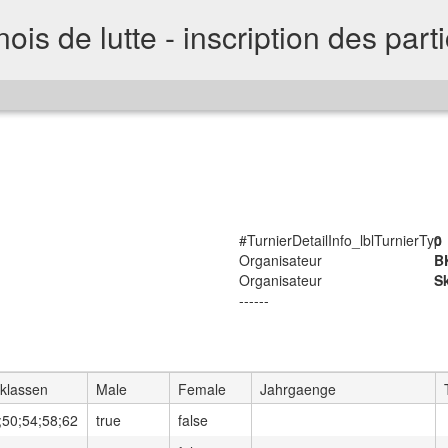
ois de lutte - inscription des part
#TurnierDetailInfo_lblTurnierTyp
0
Organisateur
B
Organisateur
S
------
klassen
Male
Female
Jahrgaenge
;50;54;58;62
true
false