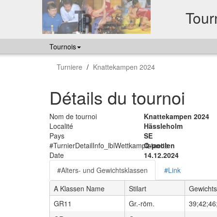
Tourn
Tournois
Turniere
Knattekampen 2024
Détails du tournoi
Nom de tournoi
Knattekampen 2024
Localité
Hässleholm
Pays
SE
#TurnierDetailInfo_lblWettkampfstaette
Q-poolen
Date
14.12.2024
#Alters- und Gewichtsklassen
#Link
A Klassen Name
Stilart
Gewichts
GR11
Gr.-röm.
39;42;46