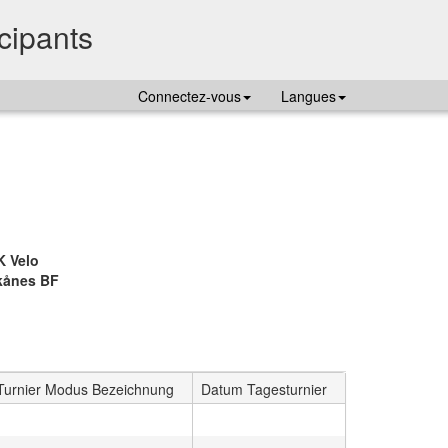
icipants
Connectez-vous
Langues
K Velo
kånes BF
Turnier Modus Bezeichnung
Datum Tagesturnier