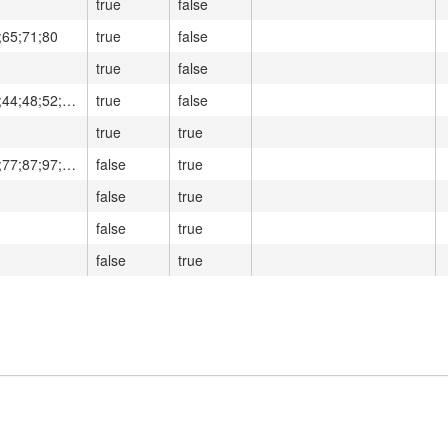
true
false
;65;71;80
true
false
true
false
34;38;41;44;48;52;57;62;68;75;85
true
false
true
true
55;67;72;77;87;97;130
false
true
false
true
false
true
false
true