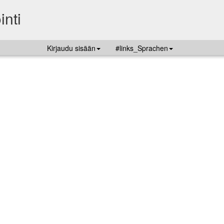
inti
Kirjaudu sisään
#links_Sprachen