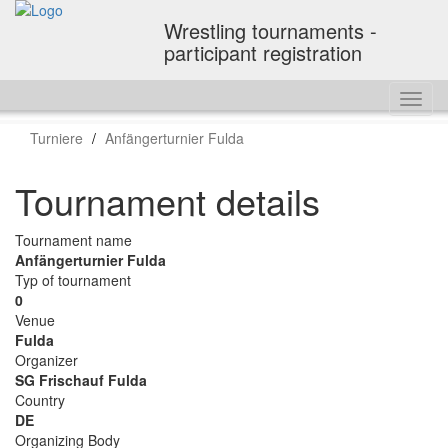
Wrestling tournaments -
participant registration
Toggl
navig
Turniere
Anfängerturnier Fulda
Tournament details
Tournament name
Anfängerturnier Fulda
Typ of tournament
0
Venue
Fulda
Organizer
SG Frischauf Fulda
Country
DE
Organizing Body